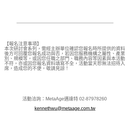
【報名注意事項】
本次研討會系列，需經主辦單位確認您報名時所提供的資料
後方可回覆您報名成功與否，若因您服務機構之屬性、產業
別、規模等，或因您任職之部門、職務內容等因素與本活動
不符，亦或因您報名資料填寫不全，活動當天恕無法招待入
席，造成您的不便，敬請見諒！
活動洽詢：MetaAge邁達特 02-87978260
kennethwu@metaage.com.tw